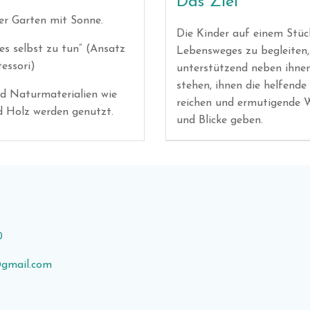
Das Ziel
er Garten mit Sonne.
Die Kinder auf einem Stüc
 es selbst zu tun“ (Ansatz
Lebensweges zu begleiten,
essori)
unterstützend neben ihne
stehen, ihnen die helfend
d Naturmaterialien wie
reichen und ermutigende 
d Holz werden genutzt.
und Blicke geben.
0
@gmail.com