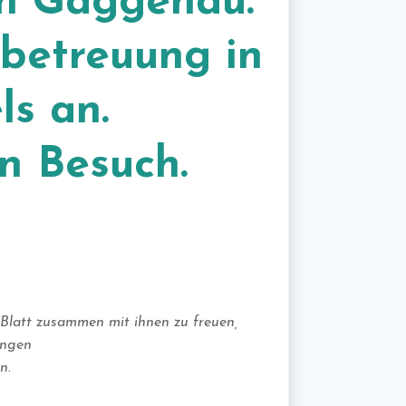
en Gaggenau.
rbetreuung in
s an.
en Besuch.
 Blatt zusammen mit ihnen zu freuen,
angen
n.